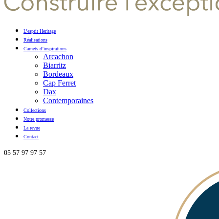
L’esprit Heritage
Réalisations
Carnets d’inspirations
Arcachon
Biarritz
Bordeaux
Cap Ferret
Dax
Contemporaines
Collections
Notre promesse
La revue
Contact
05 57 97 97 57